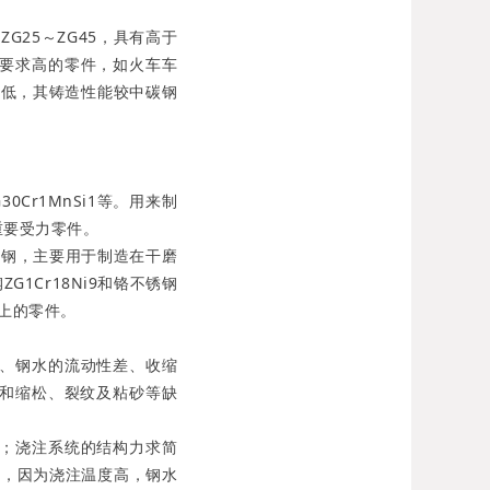
25～ZG45，具有高于
要求高的零件，如火车车
点低，其铸造性能较中碳钢
Cr1MnSi1等。用来制
重要受力零件。
磨钢，主要用于制造在干磨
Cr18Ni9和铬不锈钢
备上的零件。
、钢水的流动性差、收缩
缩孔和缩松、裂纹及粘砂等缺
；浇注系统的结构力求简
℃，因为浇注温度高，钢水