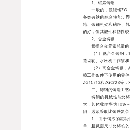
1、碳素铸钢
一般的，低碳钢ZG15
各类铸铁的综合性能，
轮、锻锤机架和砧座、轧
的好，但其塑性和韧性较
2、合金铸钢
根据合金元素总量的多
（1）低合金铸钢，我国主
造齿轮、水压机工作缸和
（2）高合金铸钢，具有
擦工作条件下使用的零件
ZG1Cr13和ZGCr
二、铸钢的铸造工艺
铸钢的机械性能比铸铁
大，其体收缩率为10%～
陷，必须采取比铸铁复
1、由于钢液的流动性
单、且截面尺寸比铸铁的