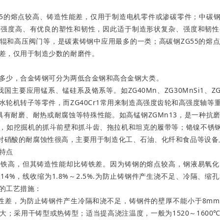
的熔点较高、铸造性能差，仅用于制造电机零件或渗碳零件；中碳钢ZG
即强度高、有优良的塑性和韧性，因此适于制造形状复杂、强度和韧性
辊和高压阀门等，是碳素铸钢中应用最多的一类；高碳钢ZG55的熔
差，仅用于制造少数的耐磨件。
少，合金铸钢可分为两低合金钢和高合金钢大类。
要应用锰系、锰硅系及铬系等。如ZG40Mn、ZG30MnSi1、ZG30
水轮机转子等零件，而ZG40Cr1常用来制造高强度齿轮和高强度轴等
耐磨、耐热或耐腐蚀等特殊性能。如高锰钢ZGMn13，是一种抗
，如挖掘机的抓斗前壁和抓斗齿、拖拉机和坦克的履带等；铬镍不锈钢ZG1
28等，对硝酸的耐腐蚀性很高，主要用于制造化工、石油、化纤和食品等设
特点
高，但其铸造性能却比铸铁差。因为铸钢的熔点较高，钢液易氧化
14%，线收缩为1.8%～2.5%.为防止铸钢件产生浇不足、冷隔、
杂的工艺措施：
差，为防止铸钢件产生冷隔和浇不足，铸钢件的壁厚不能小于8mm
大；采用干铸型或热铸型；适当提高浇注温度，一般为1520～1600