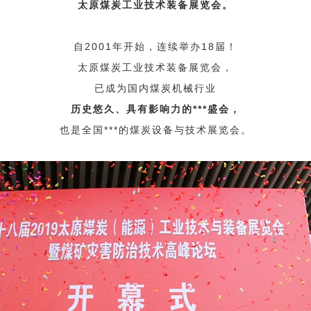
太原煤炭工业技术装备展览会。
自2001年开始，连续举办18届！
太原煤炭工业技术装备展览会，
已成为国内煤炭机械行业
历史悠久、具有影响力的***盛会，
也是全国***的煤炭设备与技术展览会。