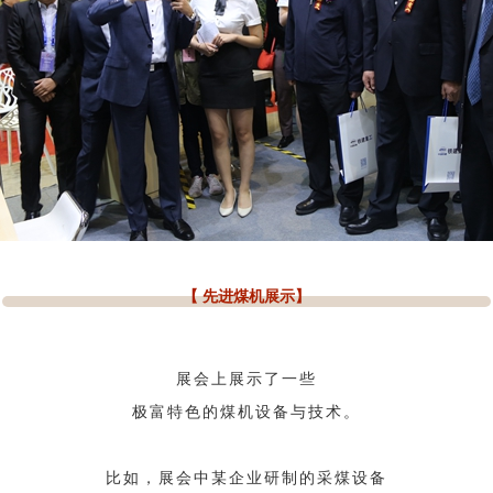
【 先进煤机展示】
展会上展示了一些
极富特色的煤机设备与技术。
比如，展会中某企业研制的采煤设备