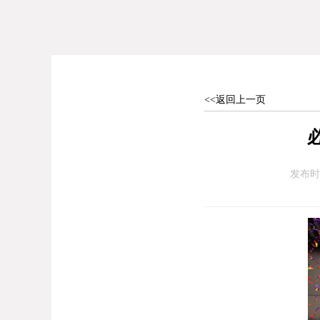
<<返回上一页
发布