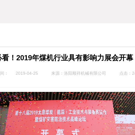
必看！2019年煤机行业具有影响力展会开幕
时间：
2019-04-25
来源：洛阳顺祥机械有限公司
点击：2