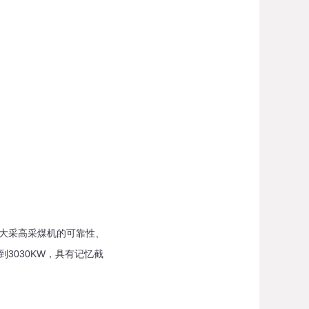
超大采高采煤机的可靠性、
3030KW，具有记忆截