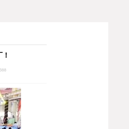
厂！
388