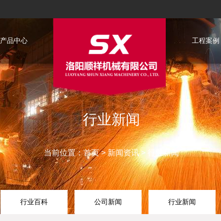
产品中心
工程案例
行业新闻
当前位置：
首页
>
新闻资讯
>
行业新闻
行业百科
公司新闻
行业新闻