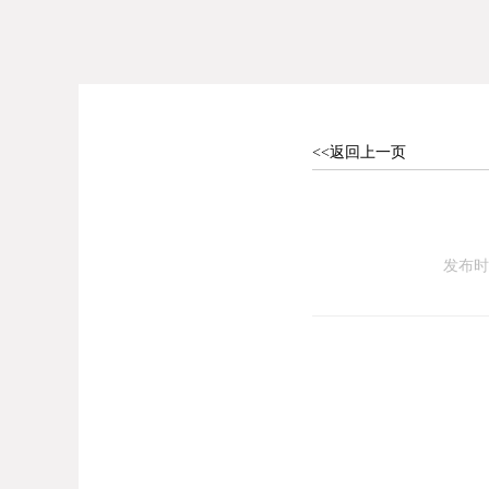
<<返回上一页
发布